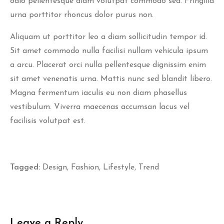
odio pellentesque diam volutpat commodo sed. Fringilla
urna porttitor rhoncus dolor purus non.
Aliquam ut porttitor leo a diam sollicitudin tempor id.
Sit amet commodo nulla facilisi nullam vehicula ipsum
a arcu. Placerat orci nulla pellentesque dignissim enim
sit amet venenatis urna. Mattis nunc sed blandit libero.
Magna fermentum iaculis eu non diam phasellus
vestibulum. Viverra maecenas accumsan lacus vel
facilisis volutpat est.
Tagged:
Design
,
Fashion
,
Lifestyle
,
Trend
Leave a Reply